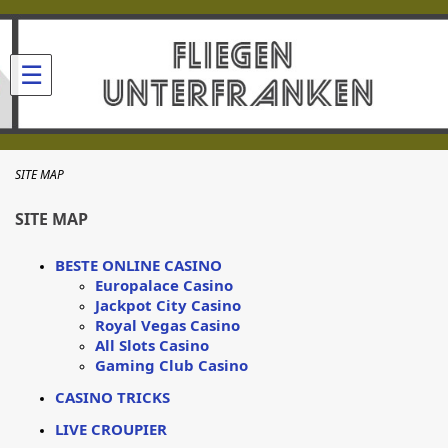
☰
SITE MAP
SITE MAP
BESTE ONLINE CASINO
Europalace Casino
Jackpot City Casino
Royal Vegas Casino
All Slots Casino
Gaming Club Casino
CASINO TRICKS
LIVE CROUPIER