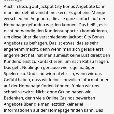
Auch in Bezug auf Jackpot City Bonus Angebote kann
man hier definitiv nicht meckern! Es gibt eine Menge
verschiedene Angebote, die alle ganz einfach auf der
Homepage gefunden werden können. Das heißt, es ist
nicht notwendig den Kundensupport zu kontaktieren,
um diese über die verschiedenen Jackpot City Bonus
Angebote zu befragen. Das ist etwas, das es sehr
angenehm macht, denn wenn man sich gerade erst
angemeldet hat, hat man zumeist keine Lust direkt den
Kundendienst zu kontaktieren, um nach Rat zu fragen.
Das geht Neulingen genauso wie regelmäßigen
Spielern so. Und sind wir mal ehrlich, wenn wir das
Gefühl haben, dass wir keine sinnvollen Informationen
auf der Homepage finden können, fühlen wir uns
schnell verwirrt. Nicht ohne Grund haben wir
Bedenken, denn viele Online Casinos bewerben
Angebote über die man letztlich keinerlei
Informationen auf der Homepage finden kann. Das