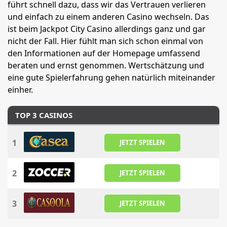
führt schnell dazu, dass wir das Vertrauen verlieren
und einfach zu einem anderen Casino wechseln. Das
ist beim Jackpot City Casino allerdings ganz und gar
nicht der Fall. Hier fühlt man sich schon einmal von
den Informationen auf der Homepage umfassend
beraten und ernst genommen. Wertschätzung und
eine gute Spielerfahrung gehen natürlich miteinander
einher.
TOP 3 CASINOS
1
JETZT SPIELEN
2
JETZT SPIELEN
3
JETZT SPIELEN