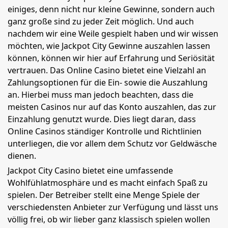
einiges, denn nicht nur kleine Gewinne, sondern auch
ganz große sind zu jeder Zeit möglich. Und auch
nachdem wir eine Weile gespielt haben und wir wissen
möchten, wie Jackpot City Gewinne auszahlen lassen
können, können wir hier auf Erfahrung und Seriösität
vertrauen. Das Online Casino bietet eine Vielzahl an
Zahlungsoptionen für die Ein- sowie die Auszahlung
an. Hierbei muss man jedoch beachten, dass die
meisten Casinos nur auf das Konto auszahlen, das zur
Einzahlung genutzt wurde. Dies liegt daran, dass
Online Casinos ständiger Kontrolle und Richtlinien
unterliegen, die vor allem dem Schutz vor Geldwäsche
dienen.
Jackpot City Casino bietet eine umfassende
Wohlfühlatmosphäre und es macht einfach Spaß zu
spielen. Der Betreiber stellt eine Menge Spiele der
verschiedensten Anbieter zur Verfügung und lässt uns
völlig frei, ob wir lieber ganz klassisch spielen wollen