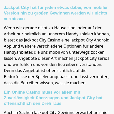
Jackpot City hat für jeden etwas dabei, von mobiler
Version hin zu großen Gewinnen werden wir nichts
vermissen
Wenn wir gerade nicht zu Hause sind, oder auf der
Arbeit nur heimlich an unserem Handy spielen können,
bietet das Jackpot City Casino eine Jackpot City Android
App und weitere verschiedene Optionen für andere
Handyanbieter, die uns mobil von unterwegs zocken
lassen. Angebote dieser Art machen Jackpot City seriös
und wir fühlen uns von den Betreibern verstanden.
Denn das Angebot ist offensichtlich auf die
Bedürfnisse der Spieler angepasst und lässt vermuten,
dass die Betreiber wissen, was sie machen.
Ein Online Casino muss vor allem mit
Zuverlässigkeit überzeugen und Jackpot City hat
offensichtlich den Dreh raus
Auch in Sachen Jackpot City Gewinne erwartet uns hier